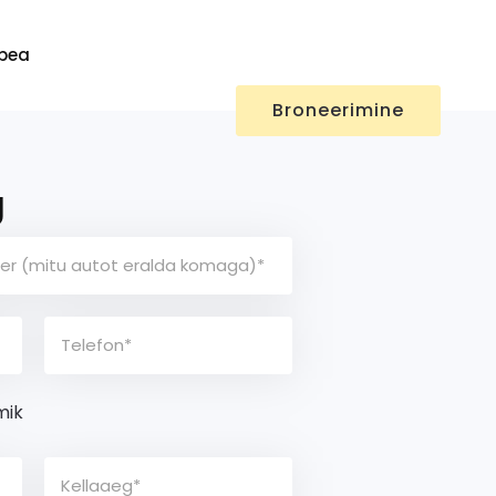
pea
Broneerimine
g
mik