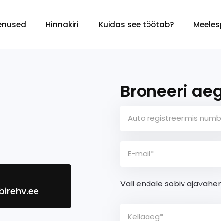
enused
Hinnakiri
Kuidas see töötab?
Meeles
Broneeri ae
Vali endale sobiv ajavahe
irehv.ee