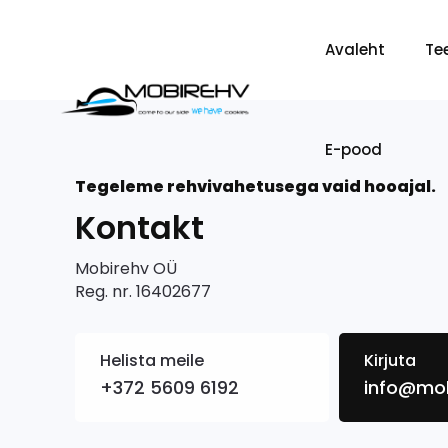
Avaleht
Te
E-pood
Tegeleme rehvivahetusega vaid hooajal.
Kontakt
Mobirehv OÜ
Reg. nr. 16402677
Helista meile
Kirjuta
+372 5609 6192
info@mob